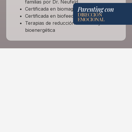
familias por Dr. Neufeld
Parenting con
Certificada en biomagnetismo
DIRECCIÓN
Certificada en biofeedback
EMOCIONAL
Terapias de reducción de estrés y
bioenergética
En
The Mind Lab
creemos
en un acompañamiento
profesional, humano y
consciente. Creamos
espacios y experiencias
que promueven el
bienestar emocional, el
autoconocimiento y una
conexión más profunda